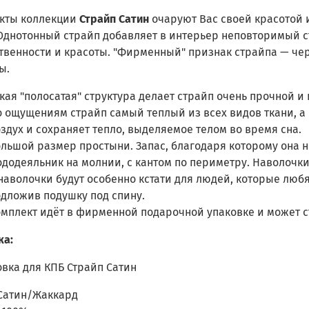
кты коллекции
Страйп Сатин
очаруют Вас своей красотой 
 Однотонный страйп добавляет в интерьер неповторимый ст
твенности и красоты. "Фирменный" признак страйпа — че
ы.
кая "полосатая" структура делает страйп очень прочной и
 ощущениям страйп самый теплый из всех видов ткани, а 
здух и сохраняет тепло, выделяемое телом во время сна.
льшой размер простыни. Запас, благодаря которому она не
додеяльник на молнии, с кантом по периметру. Наволочки 
наволочки будут особенно кстати для людей, которые любя
дложив подушку под спину.
мплект идёт в фирменной подарочной упаковке и может с
ка:
Сатин/Жаккард