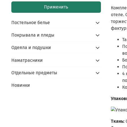
Применить
Компле
отеле.
торжес
Постельное белье
фактур
Покрывала и пледы
Та
По
Одеяла и подушки
во
Бо
Наматрасники
По
Отдельные предметы
4 
по
Новинки
Ко
Упаков
Ткань: