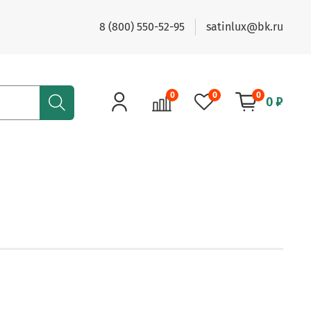
8 (800) 550-52-95
satinlux@bk.ru
0
0
0
0 ₽