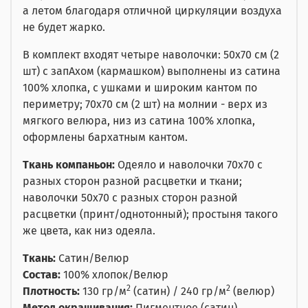
а летом благодаря отличной циркуляции воздуха
не будет жарко.
В комплект входят четыре наволочки: 50x70 см (2
шт) с запАхом (кармашком) выполнены из сатина
100% хлопка, с ушками и широким кантом по
периметру; 70x70 см (2 шт) на молнии - верх из
мягкого велюра, низ из сатина 100% хлопка,
оформлены бархатным кантом.
Ткань компаньон:
Одеяло и наволочки 70x70 с
разных сторон разной расцветки и ткани;
наволочки 50x70 с разных сторон разной
расцветки (принт/однотонный); простыня такого
же цвета, как низ одеяла.
Ткань:
Сатин/Велюр
Состав:
100% хлопок/Велюр
2
2
Плотность:
130 гр/м
(сатин) / 240 гр/м
(велюр)
Метод окрашивания:
Пигментное (сатин)