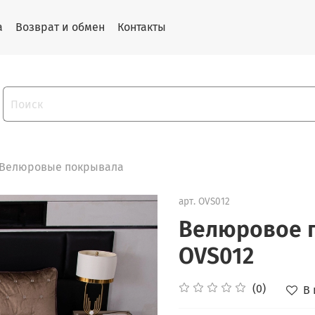
а
Возврат и обмен
Контакты
Велюровые покрывала
арт.
OVS012
Велюровое 
OVS012
(0)
В