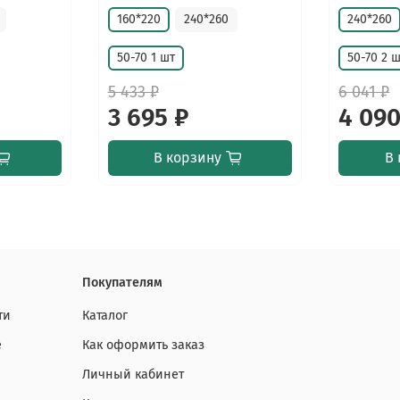
160*220
240*260
240*260
50-70 1 шт
50-70 2 
5 433 ₽
6 041 ₽
3 695 ₽
4 090
В корзину
В 
Покупателям
ти
Каталог
е
Как оформить заказ
Личный кабинет