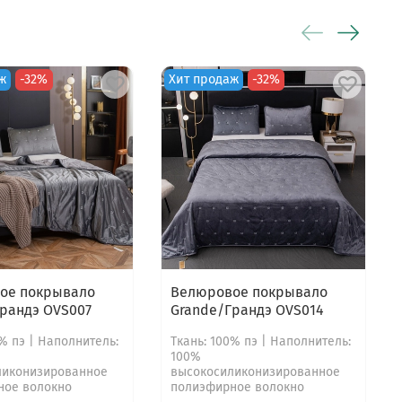
ж
-32%
Хит продаж
-32%
ое покрывало
Велюровое покрывало
рандэ OVS007
Grande/Грандэ OVS014
0% пэ | Наполнитель:
Ткань: 100% пэ | Наполнитель:
100%
ликонизированное
высокосиликонизированное
ное волокно
полиэфирное волокно