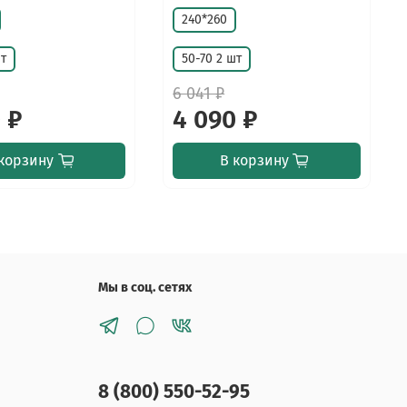
240*260
шт
50-70 2 шт
6 041 ₽
 ₽
4 090 ₽
корзину
В корзину
Мы в соц. сетях
8 (800) 550-52-95