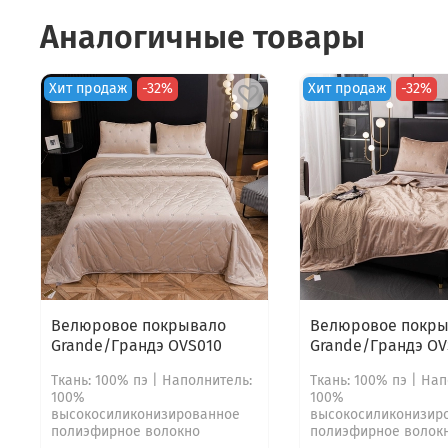
Аналогичные товары
Хит продаж
-32%
Хит продаж
-32%
Велюровое покрывало
Велюровое покры
Grande/Грандэ OVS010
Grande/Грандэ OV
Ткань: 100% пэ | Наполнитель:
Ткань: 100% пэ | На
100%
100%
высокосиликонизированное
высокосиликонизир
полиэфирное волокно
полиэфирное волок