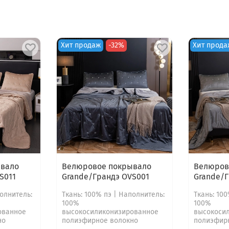
Хит продаж
-32%
Хит прода
вало
Велюровое покрывало
Велюров
S011
Grande/Грандэ OVS001
Grande/Г
полнитель:
Ткань: 100% пэ | Наполнитель:
Ткань: 10
100%
100%
ованное
высокосиликонизированное
высокоси
но
полиэфирное волокно
полиэфир