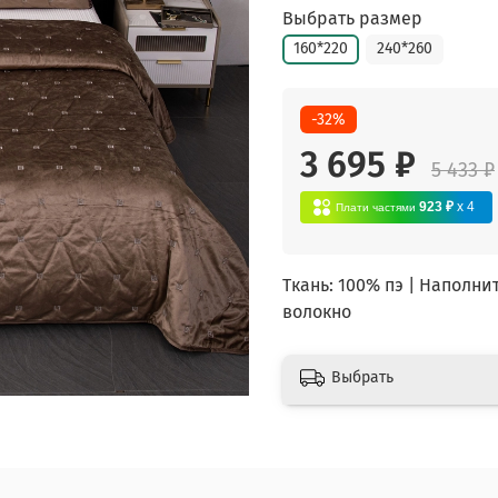
Выбрать размер
160*220
240*260
-32%
3 695 ₽
5 433 ₽
923 ₽
x 4
Плати частями
Ткань: 100% пэ | Напол
волокно
Выбрать