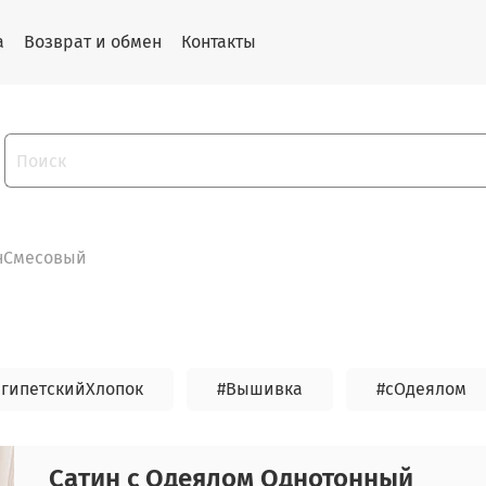
а
Возврат и обмен
Контакты
нСмесовый
ЕгипетскийХлопок
#Вышивка
#сОдеялом
Сатин с Одеялом Однотонный