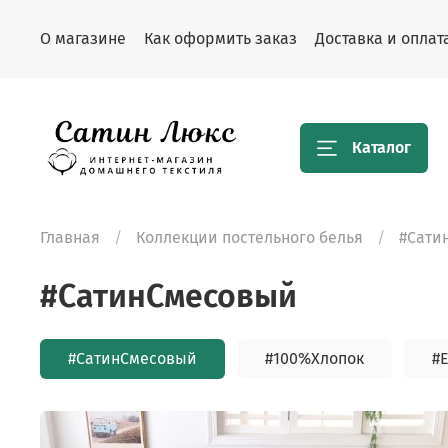
О магазине
Как оформить заказ
Доставка и оплат
Каталог
Главная
Коллекции постельного белья
#Сати
#СатинСмесовый
#СатинСмесовый
#100%Хлопок
#